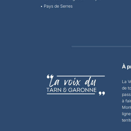
•
Pays de Serres
À p
La V
de t
pass
à fa
Mont
ligne
terri