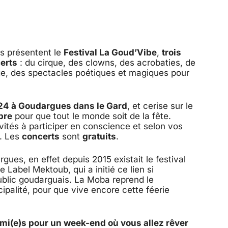
s présentent le
Festival La Goud’Vibe
,
trois
certs
: du cirque, des clowns, des acrobaties, de
ge, des spectacles poétiques et magiques pour
2024 à Goudargues dans le Gard
, et cerise sur le
ibre
pour que tout le monde soit de la fête.
ités à participer en conscience et selon vos
s. Les
concerts
sont
gratuits
.
rgues, en effet depuis 2015 existait le festival
 Label Mektoub, qui a initié ce lien si
 public goudarguais. La Moba reprend le
ipalité, pour que vive encore cette féerie
 ami(e)s pour un week-end où vous allez rêver