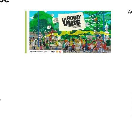
A
ive
,