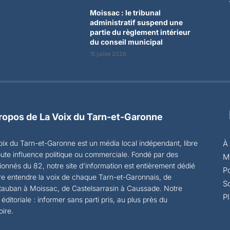
Moissac : le tribunal
administratif suspend une
partie du règlement intérieur
du conseil municipal
15 juillet 2026
ropos de La Voix du Tarn-et-Garonne
oix du Tarn-et-Garonne est un média local indépendant, libre
À
oute influence politique ou commerciale. Fondé par des
M
ionnés du 82, notre site d'information est entièrement dédié
Po
ire entendre la voix de chaque Tarn-et-Garonnais, de
S
auban à Moissac, de Castelsarrasin à Caussade. Notre
Pl
 éditoriale : informer sans parti pris, au plus près du
toire.