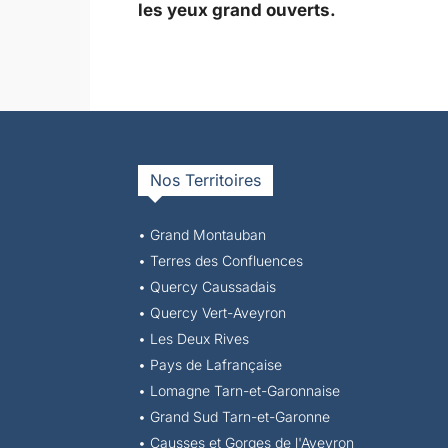
les yeux grand ouverts.
Nos Territoires
• Grand Montauban
•
Terres des Confluences
•
Quercy Caussadais
•
Quercy Vert-Aveyron
•
Les Deux Rives
•
Pays de Lafrançaise
•
Lomagne Tarn-et-Garonnaise
•
Grand Sud Tarn-et-Garonne
•
Causses et Gorges de l'Aveyron