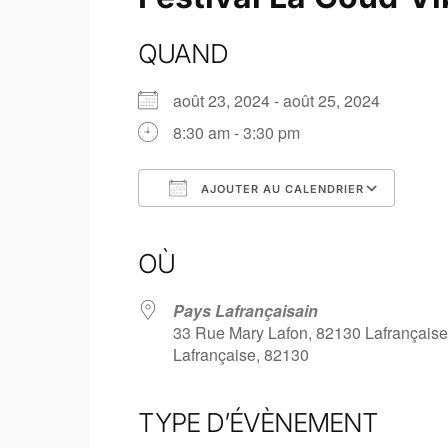
QUAND
août 23, 2024 - août 25, 2024
8:30 am - 3:30 pm
AJOUTER AU CALENDRIER
Télécharger ICS
Calendrier Google
iCalendar
Office 365
Outlook L
OÙ
Pays Lafrançaisain
33 Rue Mary Lafon, 82130 Lafrançaise
Lafrançaise, 82130
TYPE D’ÉVÈNEMENT