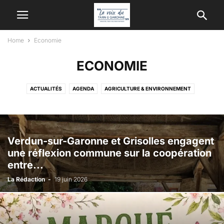
Home
Economie
ECONOMIE
ACTUALITÉS
AGENDA
AGRICULTURE & ENVIRONNEMENT
CUISINE ET GASTRONOMIE
CULTURE & PATRIMOINE
ECONOMIE
GÉNÉRAL
MODE ET TENDANCE
POLITIQUE
SANTÉ ET BIEN-ÊTRE
SPORT & LOISIRS
Verdun-sur-Garonne et Grisolles engagent
une réflexion commune sur la coopération
entre...
La Rédaction
-
19 juin 2026