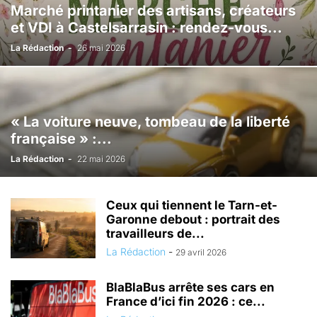
Marché printanier des artisans, créateurs
et VDI à Castelsarrasin : rendez-vous...
La Rédaction
-
26 mai 2026
« La voiture neuve, tombeau de la liberté
française » :...
La Rédaction
-
22 mai 2026
Ceux qui tiennent le Tarn-et-
Garonne debout : portrait des
travailleurs de...
La Rédaction
-
29 avril 2026
BlaBlaBus arrête ses cars en
France d’ici fin 2026 : ce...