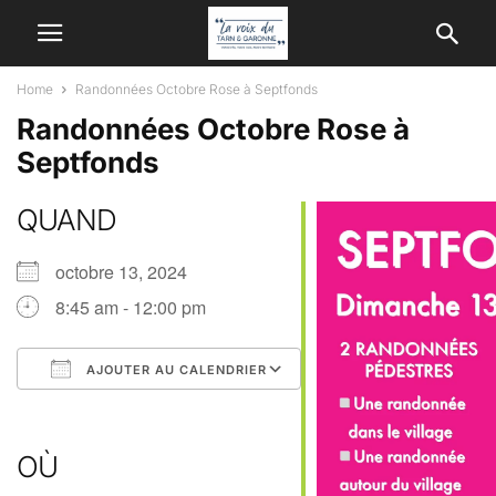
Home
Randonnées Octobre Rose à Septfonds
Randonnées Octobre Rose à
Septfonds
QUAND
octobre 13, 2024
8:45 am - 12:00 pm
AJOUTER AU CALENDRIER
Télécharger ICS
Calendrier Google
iCalendar
Office 365
Outlook Live
OÙ