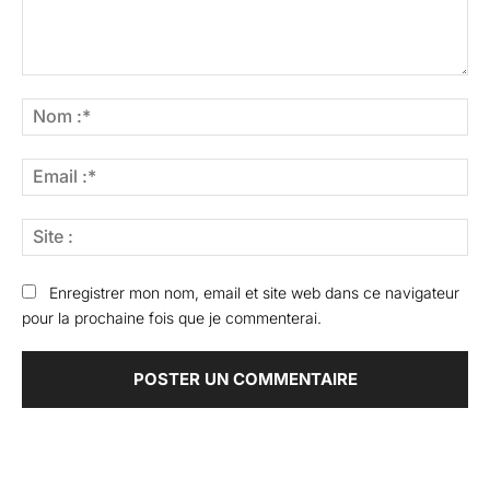
Commenter
:
No
:*
Ema
:*
Sit
:
Enregistrer mon nom, email et site web dans ce navigateur
pour la prochaine fois que je commenterai.
Articles Populaires