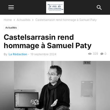
Home
Actualités
Castelsarrasin rend hommage à Samuel Paty
Actualités
Castelsarrasin rend
hommage à Samuel Paty
329
0
By
La Rédaction
-
19 septembre 2024