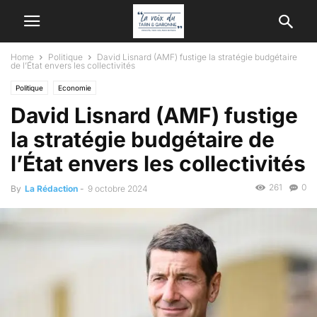
Home
Politique
David Lisnard (AMF) fustige la stratégie budgétaire
de l’État envers les collectivités
Politique
Economie
David Lisnard (AMF) fustige
la stratégie budgétaire de
l’État envers les collectivités
261
0
By
La Rédaction
-
9 octobre 2024