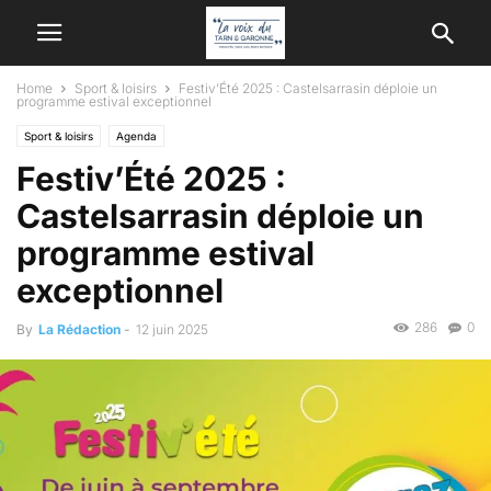
Home
Sport & loisirs
Festiv’Été 2025 : Castelsarrasin déploie un
programme estival exceptionnel
Sport & loisirs
Agenda
Festiv’Été 2025 :
Castelsarrasin déploie un
programme estival
exceptionnel
286
0
By
La Rédaction
-
12 juin 2025