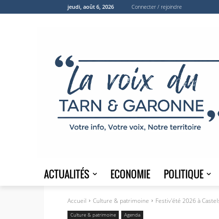
jeudi, août 6, 2026
Connecter / rejoindre
ACTUALITÉS
ECONOMIE
POLITIQUE
Accueil
Culture & patrimoine
Festiv'été 2026 à Caste
Culture & patrimoine
Agenda