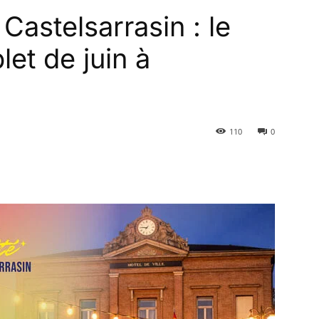
Castelsarrasin : le
t de juin à
110
0