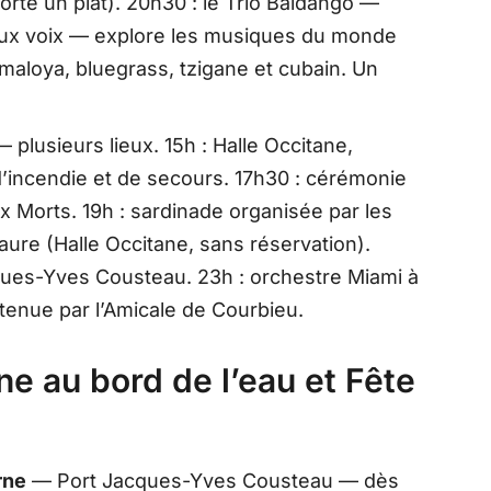
rte un plat). 20h30 : le Trio Baldango —
deux voix — explore les musiques du monde
maloya, bluegrass, tzigane et cubain. Un
 plusieurs lieux. 15h : Halle Occitane,
d’incendie et de secours. 17h30 : cérémonie
orts. 19h : sardinade organisée par les
re (Halle Occitane, sans réservation).
cques-Yves Cousteau. 23h : orchestre Miami à
tenue par l’Amicale de Courbieu.
e au bord de l’eau et Fête
rne
— Port Jacques-Yves Cousteau — dès