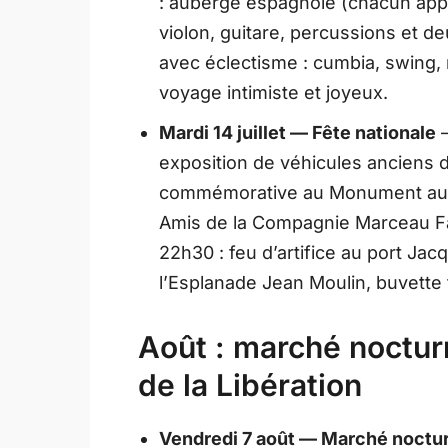
: auberge espagnole (chacun appo
violon, guitare, percussions et 
avec éclectisme : cumbia, swing, 
voyage intimiste et joyeux.
Mardi 14 juillet — Fête nationale
—
exposition de véhicules anciens 
commémorative au Monument aux M
Amis de la Compagnie Marceau Fau
22h30 : feu d’artifice au port Ja
l’Esplanade Jean Moulin, buvette 
Août : marché nocturn
de la Libération
Vendredi 7 août — Marché noctu