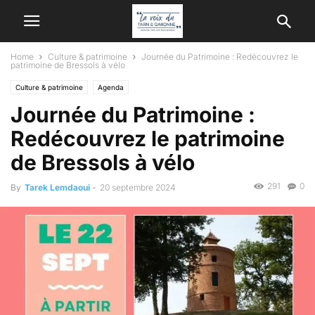
Home
Culture & patrimoine
Journée du Patrimoine : Redécouvrez le
patrimoine de Bressols à vélo
Culture & patrimoine
Agenda
Journée du Patrimoine :
Redécouvrez le patrimoine
de Bressols à vélo
291
0
By
Tarek Lemdaoui
-
20 septembre 2024