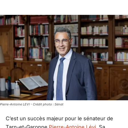
Pierre-Antoine LEVI - Crédit photo : Sénat
C’est un succès majeur pour le sénateur de
Tarn-et-Garonne
Pierre-Antoine Lévi
. Sa