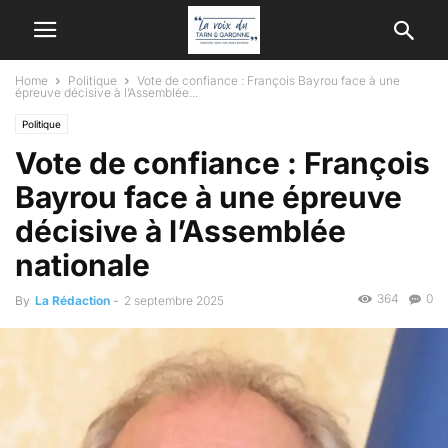
Home
Politique
Vote de confiance : François Bayrou face à une
épreuve décisive à l’Assemblée...
Politique
Vote de confiance : François
Bayrou face à une épreuve
décisive à l’Assemblée
nationale
364
0
By
La Rédaction
-
2 septembre 2025