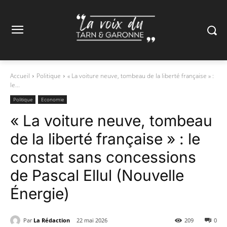
Accueil
Politique
« La voiture neuve, tombeau de la liberté française » :
le...
Politique
Economie
« La voiture neuve, tombeau
de la liberté française » : le
constat sans concessions
de Pascal Ellul (Nouvelle
Énergie)
Par
La Rédaction
22 mai 2026
209
0