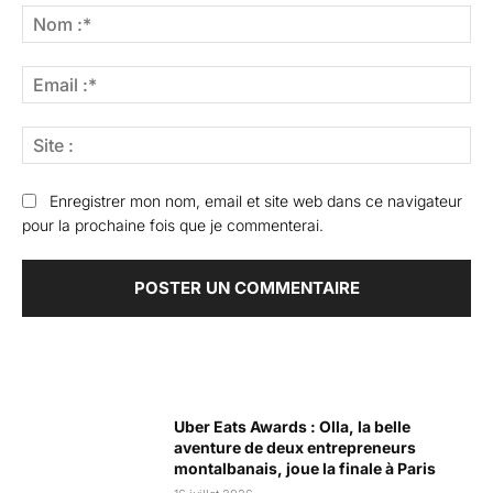
:
No
:*
Ema
:*
Sit
:
Enregistrer mon nom, email et site web dans ce navigateur
pour la prochaine fois que je commenterai.
Articles Populaires
Uber Eats Awards : Olla, la belle
aventure de deux entrepreneurs
montalbanais, joue la finale à Paris