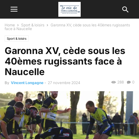
Home
Sport & loisirs
Garonna XV, cède sous les 40èmes rugissants
face à Naucelle
Sport & loisirs
Garonna XV, cède sous les
40èmes rugissants face à
Naucelle
288
0
By
Vincent Longagne
-
27 novembre 2024