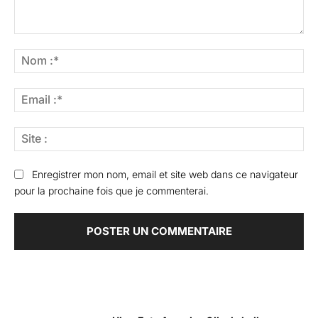
Commenter
:
No
:*
Ema
:*
Sit
:
Enregistrer mon nom, email et site web dans ce navigateur
pour la prochaine fois que je commenterai.
Articles Populaires