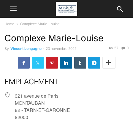
Home
Complexe Marie-Louise
Complexe Marie-Louise
57
0
By
Vincent Longagne
-
20 novembre 2025
EMPLACEMENT
321 avenue de Paris
MONTAUBAN
82 - TARN-ET-GARONNE
82000